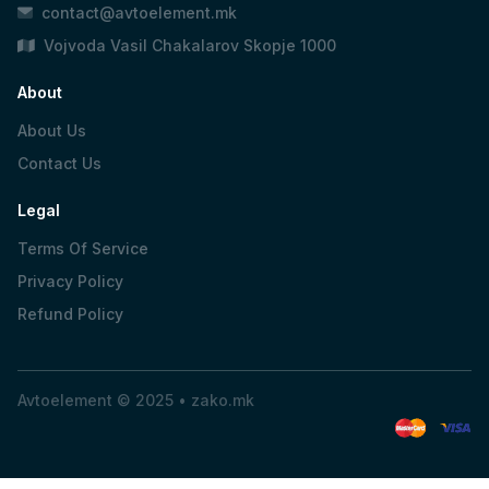
contact@avtoelement.mk
Vojvoda Vasil Chakalarov Skopje 1000
About
About Us
Contact Us
Legal
Terms Of Service
Privacy Policy
Refund Policy
Avtoelement © 2025 •
zako.mk