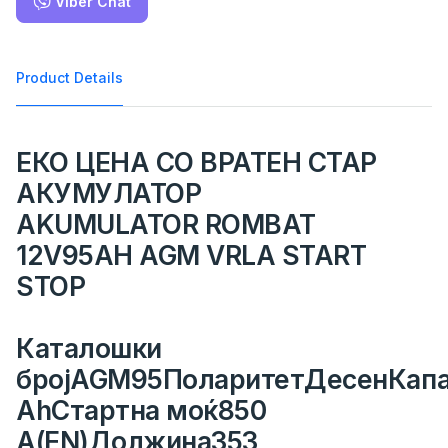
Viber Chat
Product Details
ЕКО ЦЕНА СО ВРАТЕН СТАР
АКУМУЛАТОР
AKUMULATOR ROMBAT
12V95AH AGM VRLA START
STOP
Каталошки
бројAGM95ПоларитетДесенКапа
AhСтартна моќ850
A(EN)Должина353