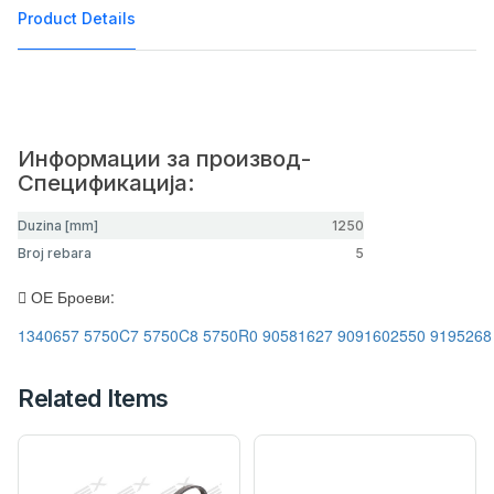
Product Details
Информации за производ-
Спецификација:
Duzina [mm]
1250
Broj rebara
5
ОЕ Броеви:
1340657
5750C7
5750C8
5750R0
90581627
9091602550
9195268
Related Items