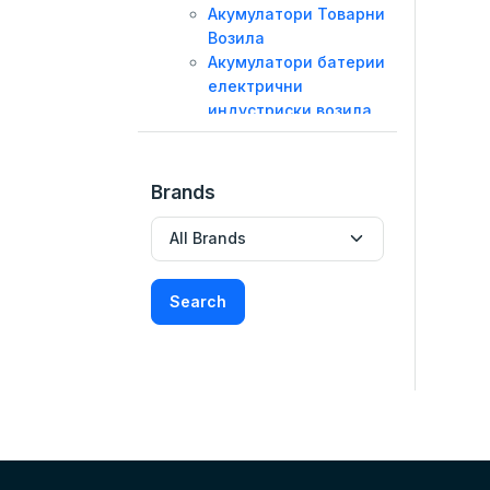
Акумулатори Товарни
Возила
Акумулатори батерии
електрични
индустриски возила
Акумулатори За
Соларни Системи
Полначи за Акумулатори и
Brands
одржувачи
Масла и Течности
Моторни Масла
Трансмисиони масла
Search
Хидраулични масла
Атф
Антифриз
Глицерин
Масло За Моторцикли
Течност стакло
Сет Масло И Филтер
Масла За Косилки И