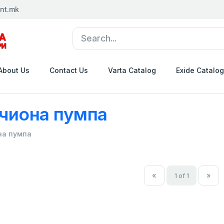
nt.mk
About Us
Contact Us
Varta Catalog
Exide Catalog
чиона пумпа
на пумпа
«
»
1 of 1